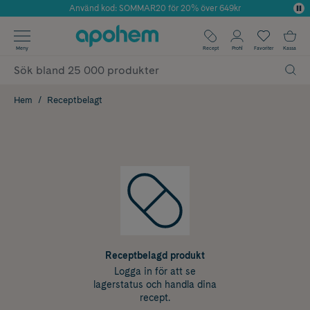
Använd kod: SOMMAR20 för 20% över 649kr
Årets Butik 2025 inom Skönhet
✓ Fri frakt
Meny
Recept
Profil
Favoriter
Kassa
✓ Rådgivning från farmaceuter & hudterapeuter
✓ Poäng på alla köp*
Hem
Receptbelagt
Receptbelagd produkt
Logga in för att se
lagerstatus och handla dina
recept.