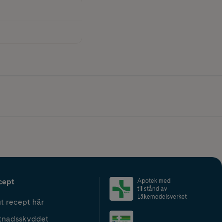
cept
Apotek med
tillstånd av
Läkemedelsverket
t recept här
tnadsskyddet