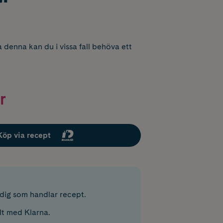
 denna kan du i vissa fall behöva ett
r
Köp via recept
r dig som handlar recept.
lt med Klarna.