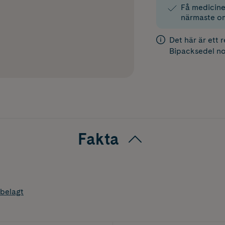
Få medicinen
närmaste o
Det här är ett 
Bipacksedel
no
Fakta
belagt