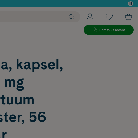
 köp*
Hämta ut recept
a, kapsel,
3 mg
rtuum
ter, 56
r