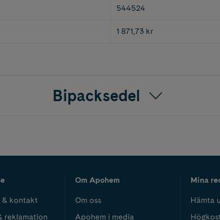
544524
1 871,73 kr
Bipacksedel
ce
Om Apohem
Mina re
 & kontakt
Om oss
Hämta u
& reklamation
Apohem i media
Högkos