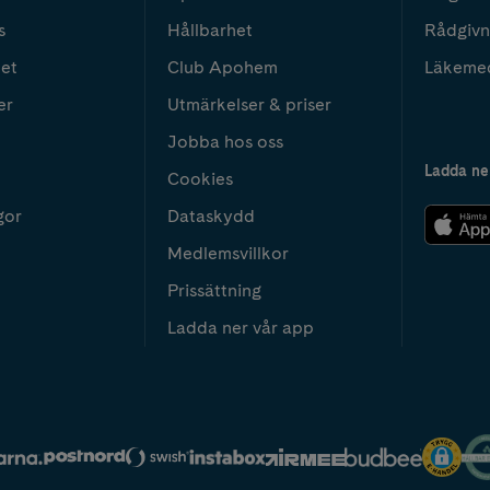
s
Hållbarhet
Rådgivn
het
Club Apohem
Läkeme
er
Utmärkelser & priser
Jobba hos oss
Ladda ne
Cookies
gor
Dataskydd
Medlemsvillkor
Prissättning
Ladda ner vår app