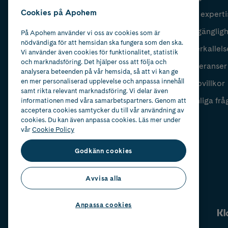
Cookies på Apohem
Vår experti
Fyll i mailadress
Skicka
Tillgänglig
På Apohem använder vi oss av cookies som är
nödvändiga för att hemsidan ska fungera som den ska.
Återkallels
Vi använder även cookies för funktionalitet, statistik
och marknadsföring. Det hjälper oss att följa och
Leveranser
analysera beteenden på vår hemsida, så att vi kan ge
en mer personaliserad upplevelse och anpassa innehåll
Köpvillkor
samt rikta relevant marknadsföring. Vi delar även
Vanliga frå
informationen med våra samarbetspartners. Genom att
acceptera cookies samtycker du till vår användning av
cookies. Du kan även anpassa cookies. Läs mer under
vår
Cookie Policy
Godkänn cookies
Avvisa alla
Anpassa cookies