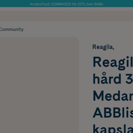
Använd kod: SOMMAR20 för 20% över 649kr
Årets Butik 2025 inom Skönhet
 frakt
✓ Rådgivning från farmaceuter & hudterapeuter
✓ Poäng på alla
Community
Reagila,
Reagil
hård 
Meda
ABBlis
kapsla