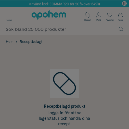
Använd kod: SOMMAR20 för 20% över 649kr
Årets Butik 2025 inom Skönhet
✓ Fri frakt
Meny
Recept
Profil
Favoriter
Kassa
✓ Rådgivning från farmaceuter & hudterapeuter
✓ Poäng på alla köp*
Hem
Receptbelagt
Receptbelagd produkt
Logga in för att se
lagerstatus och handla dina
recept.