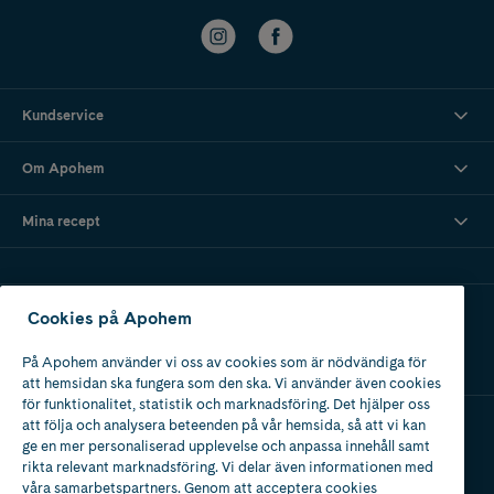
Kundservice
Om Apohem
Mina recept
Ladda ner vår app
Cookies på Apohem
På Apohem använder vi oss av cookies som är nödvändiga för
att hemsidan ska fungera som den ska. Vi använder även cookies
för funktionalitet, statistik och marknadsföring. Det hjälper oss
att följa och analysera beteenden på vår hemsida, så att vi kan
ge en mer personaliserad upplevelse och anpassa innehåll samt
Apotek med tillstånd
rikta relevant marknadsföring. Vi delar även informationen med
av Läkemedelsverket
våra samarbetspartners. Genom att acceptera cookies