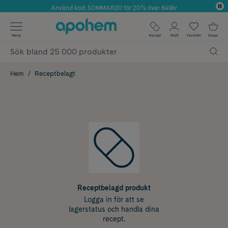
Använd kod: SOMMAR20 för 20% över 649kr
Årets Butik 2025 inom Skönhet
✓ Fri frakt
Meny
Recept
Profil
Favoriter
Kassa
✓ Rådgivning från farmaceuter & hudterapeuter
✓ Poäng på alla köp*
Hem
Receptbelagt
Receptbelagd produkt
Logga in för att se
lagerstatus och handla dina
recept.