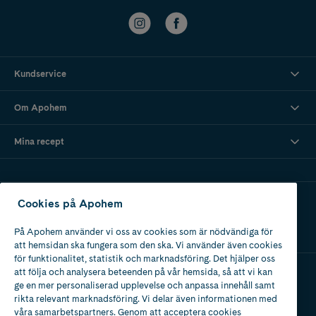
Kundservice
Om Apohem
Mina recept
Ladda ner vår app
Cookies på Apohem
På Apohem använder vi oss av cookies som är nödvändiga för
att hemsidan ska fungera som den ska. Vi använder även cookies
för funktionalitet, statistik och marknadsföring. Det hjälper oss
att följa och analysera beteenden på vår hemsida, så att vi kan
ge en mer personaliserad upplevelse och anpassa innehåll samt
Apotek med tillstånd
rikta relevant marknadsföring. Vi delar även informationen med
av Läkemedelsverket
våra samarbetspartners. Genom att acceptera cookies