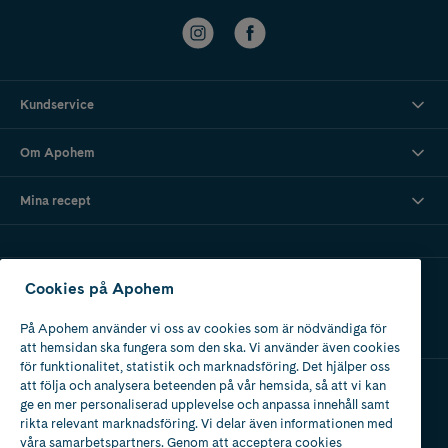
Kundservice
Om Apohem
Mina recept
Ladda ner vår app
Cookies på Apohem
På Apohem använder vi oss av cookies som är nödvändiga för
att hemsidan ska fungera som den ska. Vi använder även cookies
för funktionalitet, statistik och marknadsföring. Det hjälper oss
att följa och analysera beteenden på vår hemsida, så att vi kan
ge en mer personaliserad upplevelse och anpassa innehåll samt
Apotek med tillstånd
rikta relevant marknadsföring. Vi delar även informationen med
av Läkemedelsverket
våra samarbetspartners. Genom att acceptera cookies