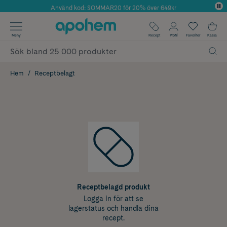
Använd kod: SOMMAR20 för 20% över 649kr
Årets Butik 2025 inom Skönhet
✓ Fri frakt
Meny
Recept
Profil
Favoriter
Kassa
✓ Rådgivning från farmaceuter & hudterapeuter
✓ Poäng på alla köp*
Hem
Receptbelagt
Receptbelagd produkt
Logga in för att se
lagerstatus och handla dina
recept.