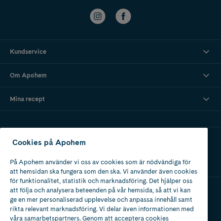
Kundservice
Om Apohem
Mina recept
Ladda ner vår app
Cookies på Apohem
På Apohem använder vi oss av cookies som är nödvändiga för
att hemsidan ska fungera som den ska. Vi använder även cookies
för funktionalitet, statistik och marknadsföring. Det hjälper oss
att följa och analysera beteenden på vår hemsida, så att vi kan
ge en mer personaliserad upplevelse och anpassa innehåll samt
Apotek med tillstånd
rikta relevant marknadsföring. Vi delar även informationen med
av Läkemedelsverket
våra samarbetspartners. Genom att acceptera cookies