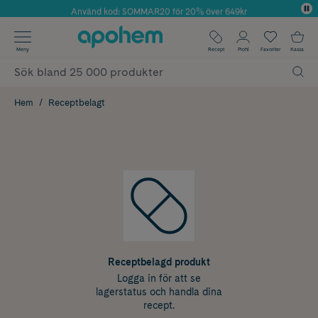
Använd kod: SOMMAR20 för 20% över 649kr
Årets Butik 2025 inom Skönhet
✓ Fri frakt
Meny
Recept
Profil
Favoriter
Kassa
✓ Rådgivning från farmaceuter & hudterapeuter
✓ Poäng på alla köp*
Hem
Receptbelagt
Receptbelagd produkt
Logga in för att se
lagerstatus och handla dina
recept.