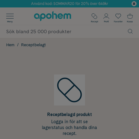
Använd kod: SOMMAR20 för 20% över 649kr
Årets Butik 2025 inom Skönhet
✓ Fri frakt
Meny
Recept
Profil
Favoriter
Kassa
✓ Rådgivning från farmaceuter & hudterapeuter
✓ Poäng på alla köp*
Hem
Receptbelagt
Receptbelagd produkt
Logga in för att se
lagerstatus och handla dina
recept.