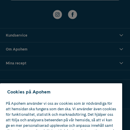
Kundservice
Om Apohem
Mina recept
Ladda ner vår app
Cookies på Apohem
På Apohem använder vi oss av cookies som är nödvändiga för
att hemsidan ska fungera som den ska. Vi använder även cookies
för funktionalitet, statistik och marknadsföring. Det hjälper oss
att följa och analysera beteenden på vår hemsida, så att vi kan
Apotek med tillstånd
ge en mer personaliserad upplevelse och anpassa innehåll samt
av Läkemedelsverket