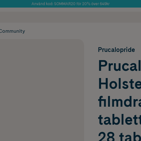
Använd kod: SOMMAR20 för 20% över 649kr
Årets Butik 2025 inom Skönhet
 frakt
✓ Rådgivning från farmaceuter & hudterapeuter
✓ Poäng på alla
Community
Prucalopride
Pruca
Holste
filmd
tablet
28 tab