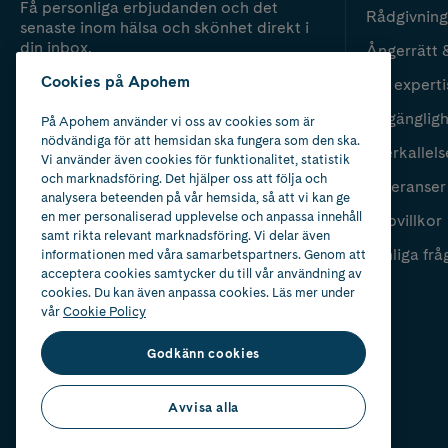
Få personliga erbjudanden och det
Rådgivning
senaste inom hälsa och skönhet direkt i
din inbox.
Ångerrätt 
Cookies på Apohem
Vår experti
Fyll i mailadress
Skicka
Tillgänglig
På Apohem använder vi oss av cookies som är
nödvändiga för att hemsidan ska fungera som den ska.
Återkallels
Vi använder även cookies för funktionalitet, statistik
och marknadsföring. Det hjälper oss att följa och
Leveranser
analysera beteenden på vår hemsida, så att vi kan ge
en mer personaliserad upplevelse och anpassa innehåll
Köpvillkor
samt rikta relevant marknadsföring. Vi delar även
Vanliga frå
informationen med våra samarbetspartners. Genom att
acceptera cookies samtycker du till vår användning av
cookies. Du kan även anpassa cookies. Läs mer under
vår
Cookie Policy
Godkänn cookies
Avvisa alla