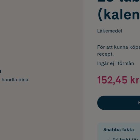
(kale
Läkemedel
För att kunna köpa
recept.
Ingår ej i förmån
t
152,45 kr
h handla dina
Snabba fakta
Fri frakt fö