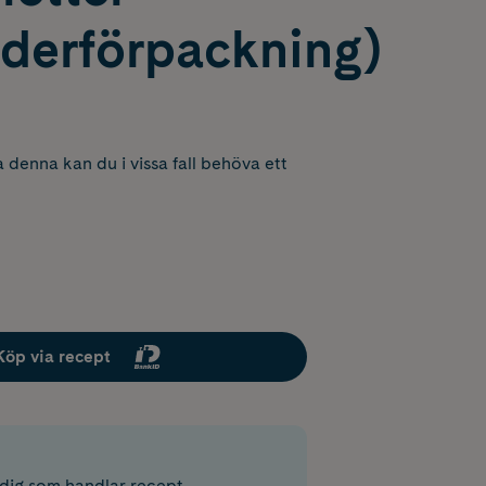
nderförpackning)
 denna kan du i vissa fall behöva ett
Köp via recept
r dig som handlar recept.