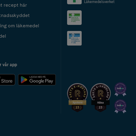
Läkemedelsverket
t recept här
tnadsskyddet
ing om läkemedel
del
r vår app
2024