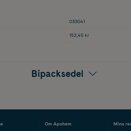
033041
152,45 kr
Bipacksedel
ce
Om Apohem
Mina re