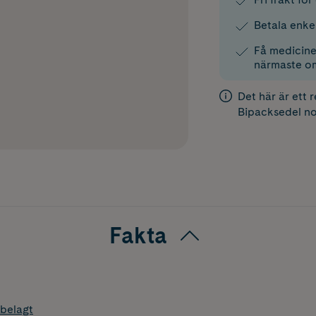
Betala enke
Få medicinen
närmaste o
Det här är ett 
Bipacksedel
no
Fakta
belagt