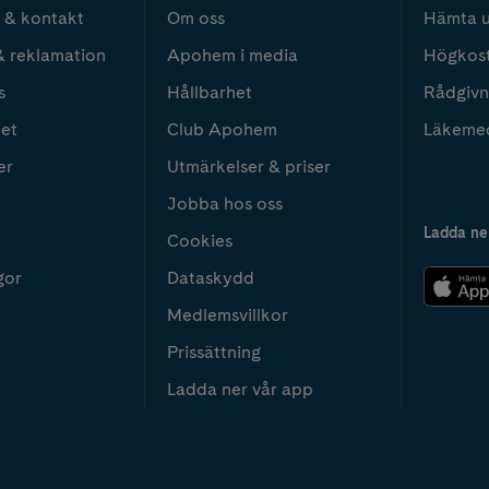
 & kontakt
Om oss
Hämta u
& reklamation
Apohem i media
Högkos
s
Hållbarhet
Rådgivn
het
Club Apohem
Läkeme
er
Utmärkelser & priser
Jobba hos oss
Ladda ne
Cookies
gor
Dataskydd
Medlemsvillkor
Prissättning
Ladda ner vår app