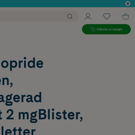
 köp*
Hämta ut recept
lopride
n,
ragerad
t 2 mgBlister,
letter