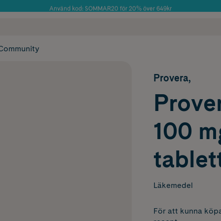
Använd kod: SOMMAR20 för 20% över 649kr
Årets Butik 2025 inom Skönhet
 frakt
✓ Rådgivning från farmaceuter & hudterapeuter
✓ Poäng på alla
Community
Provera,
Prover
100 m
tablet
Läkemedel
För att kunna köpa