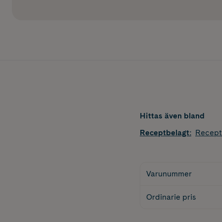
Hittas även bland
Receptbelagt
:
Recept
Varunummer
Ordinarie pris