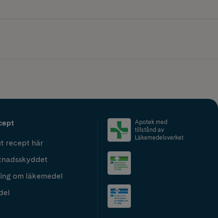
cept
Apotek med
tillstånd av
Läkemedelsverket
t recept här
tnadsskyddet
ing om läkemedel
del