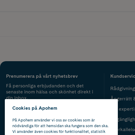
Prenumerera på vårt nyhetsbrev
Kundservi
Få personliga erbjudanden och det
Rådgivning
senaste inom hälsa och skönhet direkt i
din inbox.
Ångerrätt 
Cookies på Apohem
Vår experti
Fyll i mailadress
Skicka
Tillgänglig
På Apohem använder vi oss av cookies som är
nödvändiga för att hemsidan ska fungera som den ska.
Återkallels
Vi använder även cookies för funktionalitet, statistik