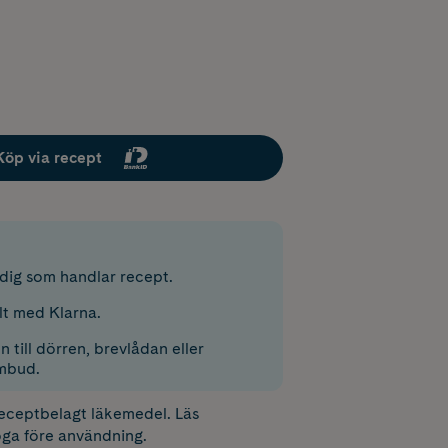
Köp via recept
r dig som handlar recept.
lt med Klarna.
 till dörren, brevlådan eller
mbud.
receptbelagt läkemedel. Läs
ga före användning.