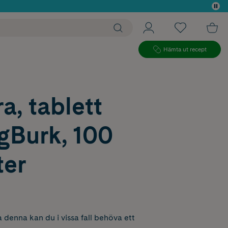
 köp*
Hämta ut recept
a, tablett
gBurk, 100
ter
 denna kan du i vissa fall behöva ett