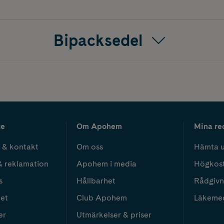
Bipacksedel
ce
Om Apohem
Mina re
 & kontakt
Om oss
Hämta u
& reklamation
Apohem i media
Högkos
s
Hållbarhet
Rådgivn
het
Club Apohem
Läkeme
er
Utmärkelser & priser