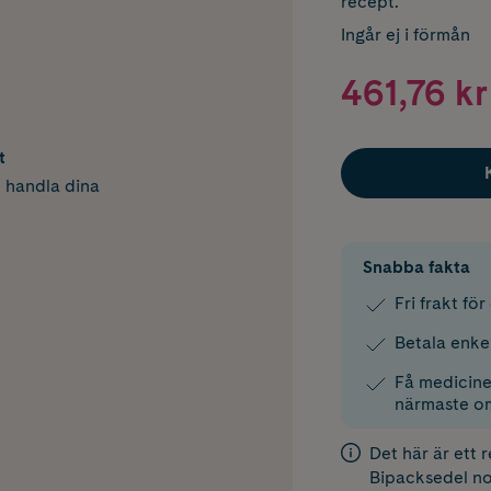
recept.
Ingår ej i förmån
461,76 kr
t
h handla dina
Snabba fakta
Fri frakt fö
Betala enke
Få medicinen
närmaste o
Det här är ett 
Bipacksedel
no