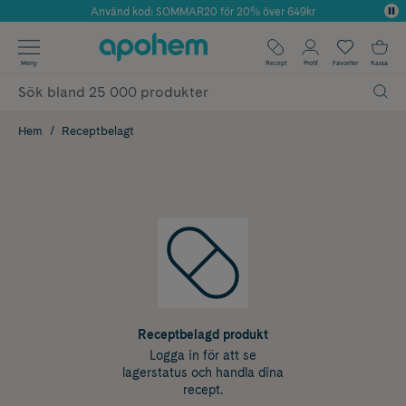
Använd kod: SOMMAR20 för 20% över 649kr
Årets Butik 2025 inom Skönhet
✓ Fri frakt
Meny
Recept
Profil
Favoriter
Kassa
✓ Rådgivning från farmaceuter & hudterapeuter
✓ Poäng på alla köp*
Hem
Receptbelagt
Receptbelagd produkt
Logga in för att se
lagerstatus och handla dina
recept.