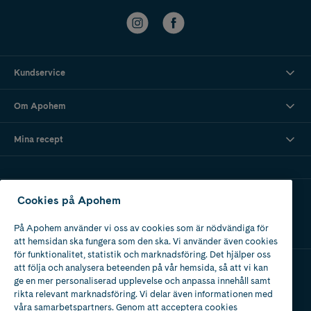
Kundservice
Om Apohem
Mina recept
Ladda ner vår app
Cookies på Apohem
På Apohem använder vi oss av cookies som är nödvändiga för
att hemsidan ska fungera som den ska. Vi använder även cookies
för funktionalitet, statistik och marknadsföring. Det hjälper oss
att följa och analysera beteenden på vår hemsida, så att vi kan
ge en mer personaliserad upplevelse och anpassa innehåll samt
Apotek med tillstånd
rikta relevant marknadsföring. Vi delar även informationen med
av Läkemedelsverket
våra samarbetspartners. Genom att acceptera cookies