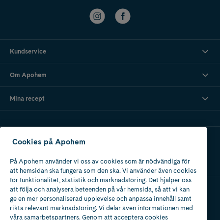
Kundservice
Om Apohem
Mina recept
Ladda ner vår app
Cookies på Apohem
På Apohem använder vi oss av cookies som är nödvändiga för
att hemsidan ska fungera som den ska. Vi använder även cookies
för funktionalitet, statistik och marknadsföring. Det hjälper oss
att följa och analysera beteenden på vår hemsida, så att vi kan
ge en mer personaliserad upplevelse och anpassa innehåll samt
Apotek med tillstånd
rikta relevant marknadsföring. Vi delar även informationen med
av Läkemedelsverket
våra samarbetspartners. Genom att acceptera cookies