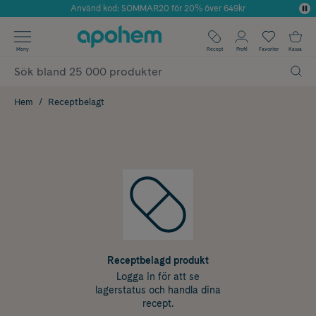
Använd kod: SOMMAR20 för 20% över 649kr
Årets Butik 2025 inom Skönhet
✓ Fri frakt
Meny
Recept
Profil
Favoriter
Kassa
✓ Rådgivning från farmaceuter & hudterapeuter
✓ Poäng på alla köp*
Hem
Receptbelagt
Receptbelagd produkt
Logga in för att se
lagerstatus och handla dina
recept.