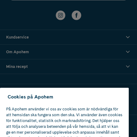
Kundservice
Om Apohem
Mina recept
Ladda ner vår app
Cookies på Apohem
På Apohem använder vi oss av cookies som är nödvändiga för
att hemsidan ska fungera som den ska. Vi använder även cookies
för funktionalitet, statistik och marknadsföring. Det hjälper oss
att följa och analysera beteenden på vår hemsida, så att vi kan
Apotek med tillstånd
ge en mer personaliserad upplevelse och anpassa innehåll samt
av Läkemedelsverket