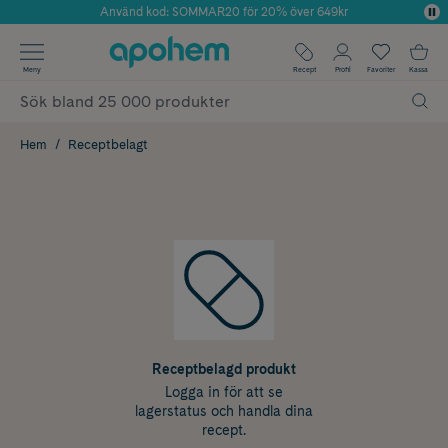
Använd kod: SOMMAR20 för 20% över 649kr
Årets Butik 2025 inom Skönhet
✓ Fri frakt
Meny
Recept
Profil
Favoriter
Kassa
✓ Rådgivning från farmaceuter & hudterapeuter
✓ Poäng på alla köp*
Hem
Receptbelagt
Receptbelagd produkt
Logga in för att se
lagerstatus och handla dina
recept.