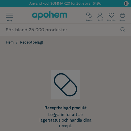
Använd kod: SOMMAR20 för 20% över 649kr
Årets Butik 2025 inom Skönhet
✓ Fri frakt
Meny
Recept
Profil
Favoriter
Kassa
✓ Rådgivning från farmaceuter & hudterapeuter
✓ Poäng på alla köp*
Hem
Receptbelagt
Receptbelagd produkt
Logga in för att se
lagerstatus och handla dina
recept.