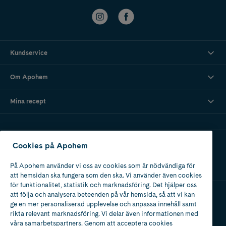
Kundservice
Om Apohem
Mina recept
Ladda ner vår app
Cookies på Apohem
På Apohem använder vi oss av cookies som är nödvändiga för
att hemsidan ska fungera som den ska. Vi använder även cookies
för funktionalitet, statistik och marknadsföring. Det hjälper oss
att följa och analysera beteenden på vår hemsida, så att vi kan
ge en mer personaliserad upplevelse och anpassa innehåll samt
Apotek med tillstånd
rikta relevant marknadsföring. Vi delar även informationen med
av Läkemedelsverket
våra samarbetspartners. Genom att acceptera cookies