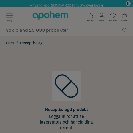
Använd kod: SOMMAR20 för 20% över 649kr
Årets Butik 2025 inom Skönhet
✓ Fri frakt
Meny
Recept
Profil
Favoriter
Kassa
✓ Rådgivning från farmaceuter & hudterapeuter
✓ Poäng på alla köp*
Hem
Receptbelagt
Receptbelagd produkt
Logga in för att se
lagerstatus och handla dina
recept.