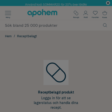
Använd kod: SOMMAR20 för 20% över 649kr
✓ Fri frakt
Meny
Recept
Profil
Favoriter
Kassa
✓ Rådgivning från farmaceuter & hudterapeuter
✓ Poäng på alla köp*
Hem
Receptbelagt
Receptbelagd produkt
Logga in för att se
lagerstatus och handla dina
recept.