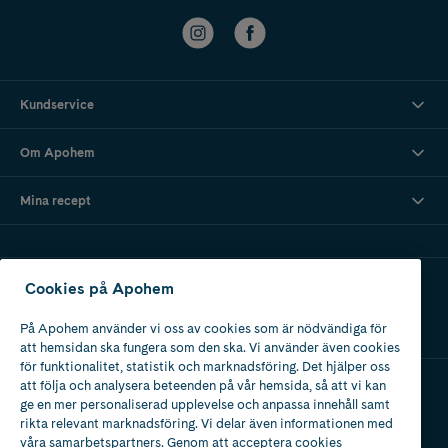
Kundservice
Om Apohem
Mina recept
Ladda ner vår app
Cookies på Apohem
På Apohem använder vi oss av cookies som är nödvändiga för
att hemsidan ska fungera som den ska. Vi använder även cookies
för funktionalitet, statistik och marknadsföring. Det hjälper oss
att följa och analysera beteenden på vår hemsida, så att vi kan
ge en mer personaliserad upplevelse och anpassa innehåll samt
Apotek med tillstånd
rikta relevant marknadsföring. Vi delar även informationen med
av Läkemedelsverket
våra samarbetspartners. Genom att acceptera cookies