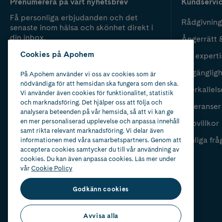
Prenumerera på vårt nyhetsbrev
Kundservi
Få personliga erbjudanden och det
Rådgivning
senaste inom hälsa och skönhet direkt i
din inbox.
Ångerrätt 
Cookies på Apohem
Vår experti
Fyll i mailadress
Skicka
Tillgänglig
På Apohem använder vi oss av cookies som är
nödvändiga för att hemsidan ska fungera som den ska.
Återkallels
Vi använder även cookies för funktionalitet, statistik
och marknadsföring. Det hjälper oss att följa och
Leveranser
analysera beteenden på vår hemsida, så att vi kan ge
en mer personaliserad upplevelse och anpassa innehåll
Köpvillkor
samt rikta relevant marknadsföring. Vi delar även
Vanliga frå
informationen med våra samarbetspartners. Genom att
acceptera cookies samtycker du till vår användning av
cookies. Du kan även anpassa cookies. Läs mer under
vår
Cookie Policy
Godkänn cookies
Avvisa alla