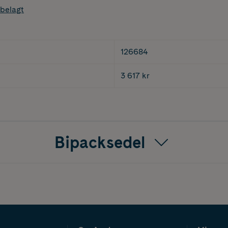
belagt
126684
3 617 kr
Bipacksedel