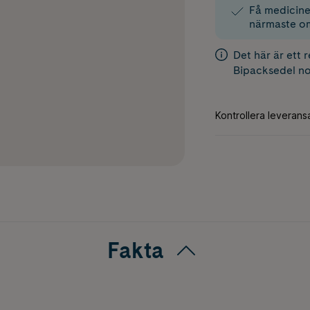
Få medicinen
närmaste o
Det här är ett 
Bipacksedel
no
Fakta