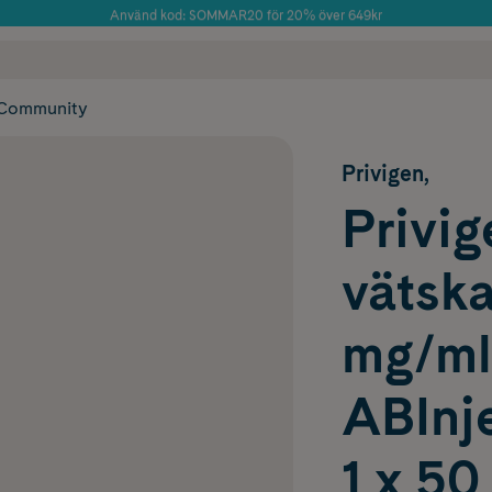
Använd kod: SOMMAR20 för 20% över 649kr
Årets Butik 2025 inom Skönhet
 frakt
✓ Rådgivning från farmaceuter & hudterapeuter
✓ Poäng på alla
Community
Privigen,
Privig
vätska
mg/ml
ABInje
1 x 50