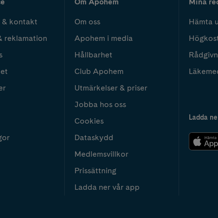
ce
Om Apohem
Mina re
 & kontakt
Om oss
Hämta u
& reklamation
Apohem i media
Högkos
s
Hållbarhet
Rådgivn
het
Club Apohem
Läkeme
er
Utmärkelser & priser
Jobba hos oss
Ladda ne
Cookies
gor
Dataskydd
Medlemsvillkor
Prissättning
Ladda ner vår app