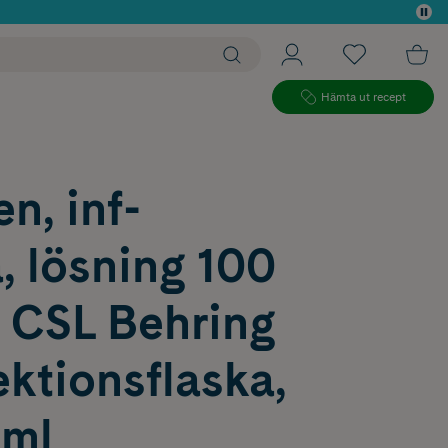
 köp*
Hämta ut recept
en, inf-
, lösning 100
 CSL Behring
ktionsflaska,
 ml