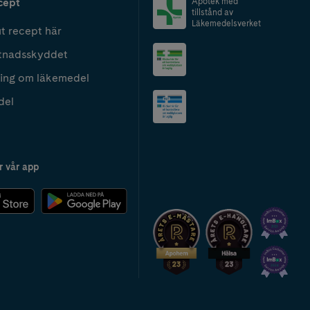
cept
Apotek med
tillstånd av
Läkemedelsverket
t recept här
tnadsskyddet
ing om läkemedel
del
r vår app
2024