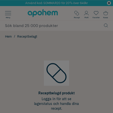
Använd kod: SOMMAR20 för 20% över 649kr
Årets Butik 2025 inom Skönhet
✓ Fri frakt
Meny
Recept
Profil
Favoriter
Kassa
✓ Rådgivning från farmaceuter & hudterapeuter
✓ Poäng på alla köp*
Hem
Receptbelagt
Receptbelagd produkt
Logga in för att se
lagerstatus och handla dina
recept.