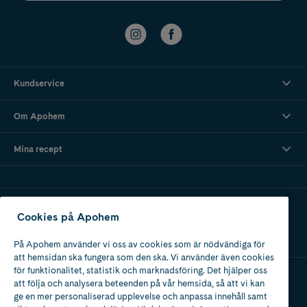
Kundservice
Om Apohem
Mina recept
Ladda ner vår app
Cookies på Apohem
På Apohem använder vi oss av cookies som är nödvändiga för
att hemsidan ska fungera som den ska. Vi använder även cookies
för funktionalitet, statistik och marknadsföring. Det hjälper oss
att följa och analysera beteenden på vår hemsida, så att vi kan
Apotek med tillstånd
ge en mer personaliserad upplevelse och anpassa innehåll samt
av Läkemedelsverket