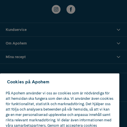
Kundservice
Om Apohem
Mina recept
Ladda ner vår app
Cookies på Apohem
På Apohem använder vi oss av cookies som är nödvändiga för
att hemsidan ska fungera som den ska. Vi använder även cookies
för funktionalitet, statistik och marknadsföring. Det hjälper oss
att följa och analysera beteenden på vår hemsida, så att vi kan
ge en mer personaliserad upplevelse och anpassa innehåll samt
Apotek med tillstånd
rikta relevant marknadsföring. Vi delar även informationen med
av Läkemedelsverket
våra samarbetspartners. Genom att acceptera cookies