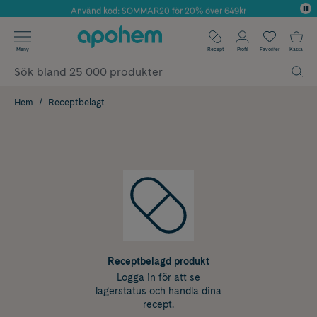
Använd kod: SOMMAR20 för 20% över 649kr
Årets Butik 2025 inom Skönhet
✓ Fri frakt
Meny
Recept
Profil
Favoriter
Kassa
✓ Rådgivning från farmaceuter & hudterapeuter
✓ Poäng på alla köp*
Hem
Receptbelagt
Receptbelagd produkt
Logga in för att se
lagerstatus och handla dina
recept.