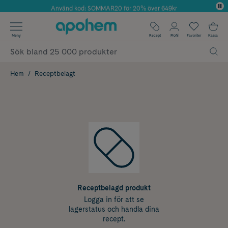
Använd kod: SOMMAR20 för 20% över 649kr
Årets Butik 2025 inom Skönhet
✓ Fri frakt
Meny
Recept
Profil
Favoriter
Kassa
✓ Rådgivning från farmaceuter & hudterapeuter
✓ Poäng på alla köp*
Hem
Receptbelagt
Receptbelagd produkt
Logga in för att se
lagerstatus och handla dina
recept.