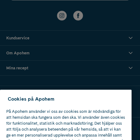
Kundservice
Om Apohem
Mina recept
Ladda ner vår app
Cookies på Apohem
På Apohem använder vi oss av cookies som är nödvändiga för
att hemsidan ska fungera som den ska. Vi använder även cookies
för funktionalitet, statistik och marknadsföring. Det hjälper oss
att följa och analysera beteenden på vår hemsida, så att vi kan
Apotek med tillstånd
ge en mer personaliserad upplevelse och anpassa innehåll samt
av Läkemedelsverket