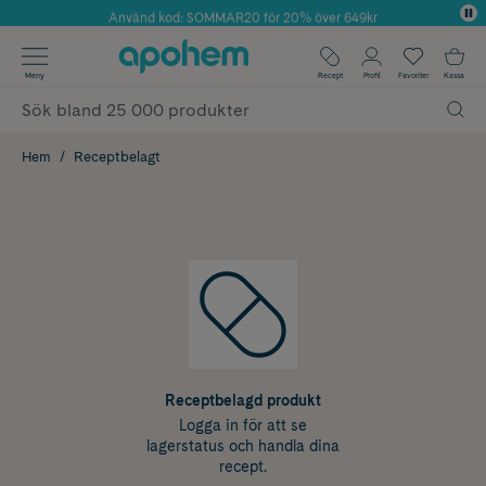
Använd kod: SOMMAR20 för 20% över 649kr
Årets Butik 2025 inom Skönhet
✓ Fri frakt
Meny
Recept
Profil
Favoriter
Kassa
✓ Rådgivning från farmaceuter & hudterapeuter
✓ Poäng på alla köp*
Hem
Receptbelagt
Receptbelagd produkt
Logga in för att se
lagerstatus och handla dina
recept.