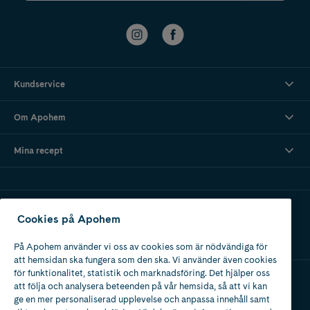
Kundservice
Om Apohem
Mina recept
Ladda ner vår app
Cookies på Apohem
På Apohem använder vi oss av cookies som är nödvändiga för
att hemsidan ska fungera som den ska. Vi använder även cookies
för funktionalitet, statistik och marknadsföring. Det hjälper oss
att följa och analysera beteenden på vår hemsida, så att vi kan
Apotek med tillstånd
ge en mer personaliserad upplevelse och anpassa innehåll samt
av Läkemedelsverket