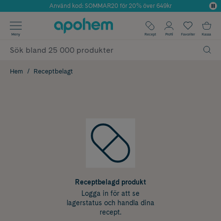
Använd kod: SOMMAR20 för 20% över 649kr
Årets Butik 2025 inom Skönhet
✓ Fri frakt
Meny
Recept
Profil
Favoriter
Kassa
✓ Rådgivning från farmaceuter & hudterapeuter
✓ Poäng på alla köp*
Hem
Receptbelagt
Receptbelagd produkt
Logga in för att se
lagerstatus och handla dina
recept.