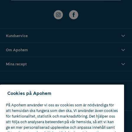
Kundservice
Om Apohem
Mina recept
Ladda ner vår app
Cookies på Apohem
På Apohem använder vi oss av cookies som är nödvändiga för
att hemsidan ska fungera som den ska. Vi använder även cookies
för funktionalitet, statistik och marknadsföring. Det hjälper oss
att följa och analysera beteenden på vår hemsida, så att vi kan
Apotek med tillstånd
ge en mer personaliserad upplevelse och anpassa innehåll samt
av Läkemedelsverket