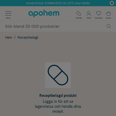
Använd kod: SOMMAR20 för 20% över 649kr
Årets Butik 2025 inom Skönhet
✓ Fri frakt
Meny
Recept
Profil
Favoriter
Kassa
✓ Rådgivning från farmaceuter & hudterapeuter
✓ Poäng på alla köp*
Hem
Receptbelagt
Receptbelagd produkt
Logga in för att se
lagerstatus och handla dina
recept.