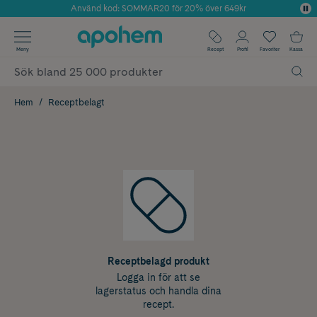
Använd kod: SOMMAR20 för 20% över 649kr
Årets Butik 2025 inom Skönhet
✓ Fri frakt
Meny
Recept
Profil
Favoriter
Kassa
✓ Rådgivning från farmaceuter & hudterapeuter
✓ Poäng på alla köp*
Hem
Receptbelagt
Receptbelagd produkt
Logga in för att se
lagerstatus och handla dina
recept.