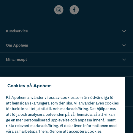
Kundservice
Om Apohem
Mina recept
Ladda ner vår app
Cookies på Apohem
På Apohem använder vi oss av cookies som är nödvändiga för
att hemsidan ska fungera som den ska. Vi använder även cookies
för funktionalitet, statistik och marknadsföring. Det hjälper oss
att följa och analysera beteenden på vår hemsida, så att vi kan
ge en mer personaliserad upplevelse och anpassa innehåll samt
Apotek med tillstånd
rikta relevant marknadsföring. Vi delar även informationen med
av Läkemedelsverket
våra samarbetspartners. Genom att acceptera cookies