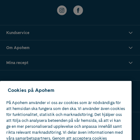
Kundservice
Om Apohem
Mina recept
Ladda ner vår app
Cookies på Apohem
På Apohem använder vi oss av cookies som är nödvändiga för
att hemsidan ska fungera som den ska. Vi använder även cookies
för funktionalitet, statistik och marknadsföring. Det hjälper oss
att följa och analysera beteenden på vår hemsida, så att vi kan
ge en mer personaliserad upplevelse och anpassa innehåll samt
Apotek med tillstånd
rikta relevant marknadsföring. Vi delar även informationen med
av Läkemedelsverket
våra samarbetspartners. Genom att acceptera cookies