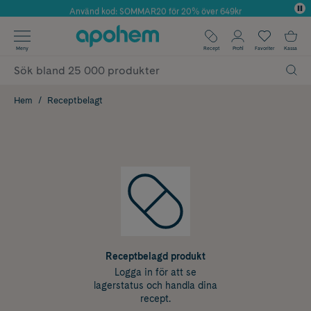
Använd kod: SOMMAR20 för 20% över 649kr
Årets Butik 2025 inom Skönhet
✓ Fri frakt
Meny
Recept
Profil
Favoriter
Kassa
✓ Rådgivning från farmaceuter & hudterapeuter
✓ Poäng på alla köp*
Hem
Receptbelagt
Receptbelagd produkt
Logga in för att se
lagerstatus och handla dina
recept.