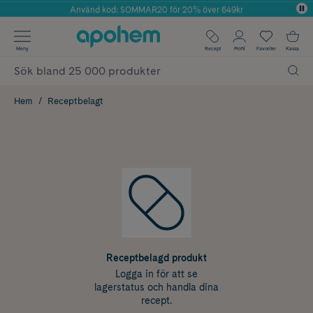
Använd kod: SOMMAR20 för 20% över 649kr
Årets Butik 2025 inom Skönhet
✓ Fri frakt
Meny
Recept
Profil
Favoriter
Kassa
✓ Rådgivning från farmaceuter & hudterapeuter
✓ Poäng på alla köp*
Hem
Receptbelagt
Receptbelagd produkt
Logga in för att se
lagerstatus och handla dina
recept.