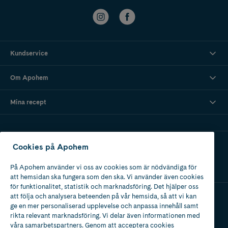
Kundservice
Om Apohem
Mina recept
Ladda ner vår app
Cookies på Apohem
På Apohem använder vi oss av cookies som är nödvändiga för
att hemsidan ska fungera som den ska. Vi använder även cookies
för funktionalitet, statistik och marknadsföring. Det hjälper oss
att följa och analysera beteenden på vår hemsida, så att vi kan
ge en mer personaliserad upplevelse och anpassa innehåll samt
Apotek med tillstånd
rikta relevant marknadsföring. Vi delar även informationen med
av Läkemedelsverket
våra samarbetspartners. Genom att acceptera cookies