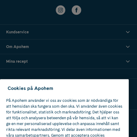
Kundservice
Om Apohem
Mina recept
Ladda ner vår app
Cookies på Apohem
På Apohem använder vi oss av cookies som är nödvändiga för
att hemsidan ska fungera som den ska. Vi använder även cookies
för funktionalitet, statistik och marknadsföring. Det hjälper oss
att följa och analysera beteenden på vår hemsida, så att vi kan
ge en mer personaliserad upplevelse och anpassa innehåll samt
Apotek med tillstånd
rikta relevant marknadsföring. Vi delar även informationen med
av Läkemedelsverket
våra samarbetspartners. Genom att acceptera cookies