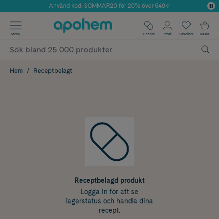
Använd kod: SOMMAR20 för 20% över 649kr
Årets Butik 2025 inom Skönhet
✓ Fri frakt
Meny
Recept
Profil
Favoriter
Kassa
✓ Rådgivning från farmaceuter & hudterapeuter
✓ Poäng på alla köp*
Hem
Receptbelagt
Receptbelagd produkt
Logga in för att se
lagerstatus och handla dina
recept.