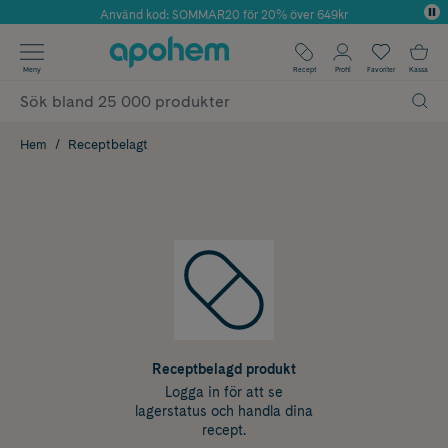
Använd kod: SOMMAR20 för 20% över 649kr
Årets Butik 2025 inom Skönhet
✓ Fri frakt
Meny
Recept
Profil
Favoriter
Kassa
✓ Rådgivning från farmaceuter & hudterapeuter
✓ Poäng på alla köp*
Hem
Receptbelagt
Receptbelagd produkt
Logga in för att se
lagerstatus och handla dina
recept.