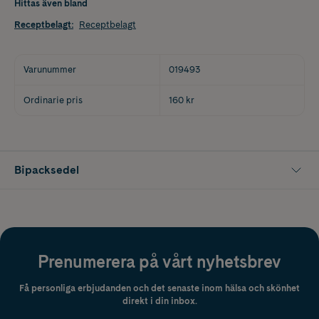
Hittas även bland
Receptbelagt
:
Receptbelagt
Varunummer
019493
Ordinarie pris
160 kr
Bipacksedel
Prenumerera på vårt nyhetsbrev
Få personliga erbjudanden och det senaste inom hälsa och skönhet
direkt i din inbox.