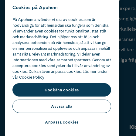
Cookies på Apohem
Vår experti
Fyll i mailadress
Skicka
Tillgänglig
På Apohem använder vi oss av cookies som är
nödvändiga för att hemsidan ska fungera som den ska.
Återkallels
Vi använder även cookies för funktionalitet, statistik
och marknadsföring. Det hjälper oss att följa och
Leveranser
analysera beteenden på vår hemsida, så att vi kan ge
en mer personaliserad upplevelse och anpassa innehåll
Köpvillkor
samt rikta relevant marknadsföring. Vi delar även
Vanliga frå
informationen med våra samarbetspartners. Genom att
acceptera cookies samtycker du till vår användning av
cookies. Du kan även anpassa cookies. Läs mer under
vår
Cookie Policy
Godkänn cookies
Avvisa alla
Anpassa cookies