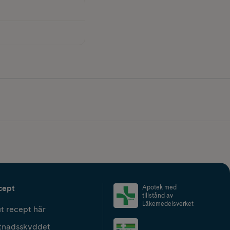
cept
Apotek med
tillstånd av
Läkemedelsverket
t recept här
tnadsskyddet