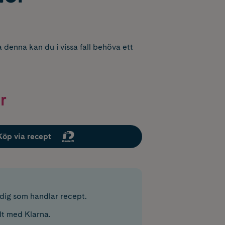
 denna kan du i vissa fall behöva ett
r
Köp via recept
r dig som handlar recept.
lt med Klarna.