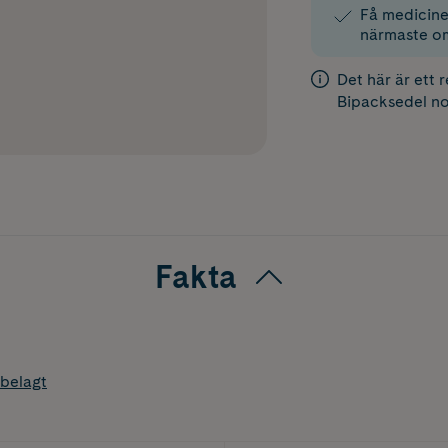
Få medicinen
närmaste o
Det här är ett 
Bipacksedel
no
Fakta
belagt