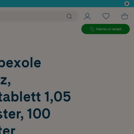
 köp*
Hämta ut recept
pexole
z,
ablett 1,05
ter, 100
ter