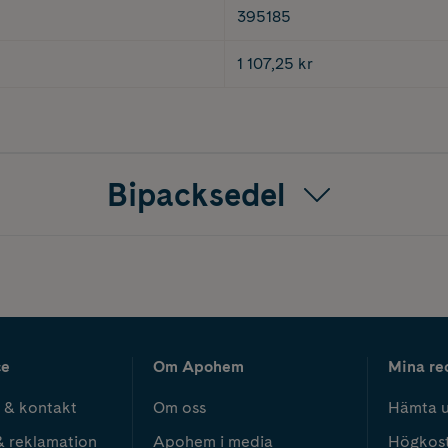
395185
1 107,25 kr
Bipacksedel
ce
Om Apohem
Mina re
 & kontakt
Om oss
Hämta u
& reklamation
Apohem i media
Högkos