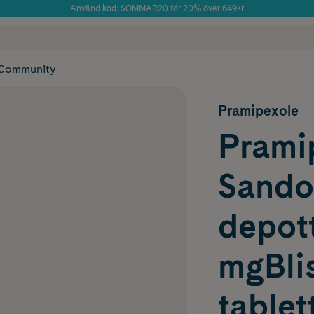
Använd kod: SOMMAR20 för 20% över 649kr
Årets Butik 2025 inom Skönhet
 frakt
✓ Rådgivning från farmaceuter & hudterapeuter
✓ Poäng på alla
Community
Pramipexole
Prami
Sando
depott
mgBlis
tablet