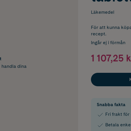
Läkemedel
För att kunna köpa
recept.
Ingår ej i förmån
1 107,25 k
t
h handla dina
Snabba fakta
Fri frakt fö
Betala enke