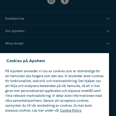
Kundservice
Om Apohem
Mina recept
Cookies på Apohem
Ladda ner vår app
På Apohem använder vi oss av cookies som är nödvändiga för
att hemsidan ska fungera som den ska. Vi använder även cookies
för funktionalitet, statistik och marknadsföring. Det hjälper oss
att följa och analysera beteenden på vår hemsida, så att vi kan
ge en mer personaliserad upplevelse och anpassa innehåll samt
rikta relevant marknadsföring. Vi delar även informationen med
Apotek med tillstånd
våra samarbetspartners. Genom att acceptera cookies
av Läkemedelsverket
samtycker du till vår användning av cookies. Du kan även
anpassa cookies. Läs mer under vår
Cookie Policy