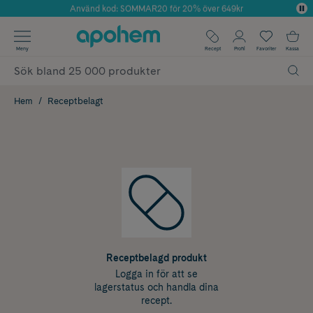
Använd kod: SOMMAR20 för 20% över 649kr
Årets Butik 2025 inom Skönhet
✓ Fri frakt
Meny
Recept
Profil
Favoriter
Kassa
✓ Rådgivning från farmaceuter & hudterapeuter
✓ Poäng på alla köp*
Hem
Receptbelagt
Receptbelagd produkt
Logga in för att se
lagerstatus och handla dina
recept.