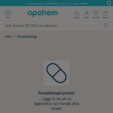
Använd kod: SOMMAR20 för 20% över 649kr
Årets Butik 2025 inom Skönhet
✓ Fri frakt
Meny
Recept
Profil
Favoriter
Kassa
✓ Rådgivning från farmaceuter & hudterapeuter
✓ Poäng på alla köp*
Hem
Receptbelagt
Receptbelagd produkt
Logga in för att se
lagerstatus och handla dina
recept.