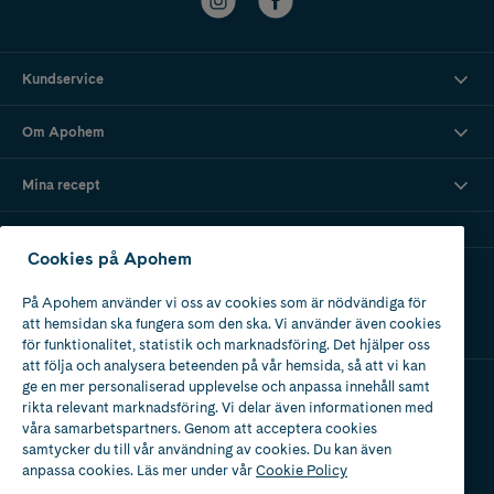
Kundservice
Om Apohem
Mina recept
Cookies på Apohem
Ladda ner vår app
På Apohem använder vi oss av cookies som är nödvändiga för
att hemsidan ska fungera som den ska. Vi använder även cookies
för funktionalitet, statistik och marknadsföring. Det hjälper oss
att följa och analysera beteenden på vår hemsida, så att vi kan
ge en mer personaliserad upplevelse och anpassa innehåll samt
rikta relevant marknadsföring. Vi delar även informationen med
Apotek med tillstånd
våra samarbetspartners. Genom att acceptera cookies
av Läkemedelsverket
samtycker du till vår användning av cookies. Du kan även
anpassa cookies. Läs mer under vår
Cookie Policy