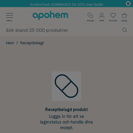
Använd kod: SOMMAR20 för 20% över 649kr
Årets Butik 2025 inom Skönhet
✓ Fri frakt
Meny
Recept
Profil
Favoriter
Kassa
✓ Rådgivning från farmaceuter & hudterapeuter
✓ Poäng på alla köp*
Hem
Receptbelagt
Receptbelagd produkt
Logga in för att se
lagerstatus och handla dina
recept.