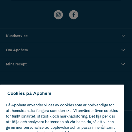
Kundservice
Om Apohem
Mina recept
Ladda ner vår app
Cookies på Apohem
På Apohem använder vi oss av cookies som är nödvändiga för
att hemsidan ska fungera som den ska. Vi använder även cookies
för funktionalitet, statistik och marknadsföring. Det hjälper oss
att följa och analysera beteenden på vår hemsida, så att vi kan
Apotek med tillstånd
ge en mer personaliserad upplevelse och anpassa innehåll samt
av Läkemedelsverket