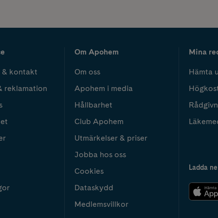
ce
Om Apohem
Mina re
 & kontakt
Om oss
Hämta u
& reklamation
Apohem i media
Högkos
s
Hållbarhet
Rådgivn
het
Club Apohem
Läkeme
er
Utmärkelser & priser
Jobba hos oss
Ladda ne
Cookies
gor
Dataskydd
Medlemsvillkor