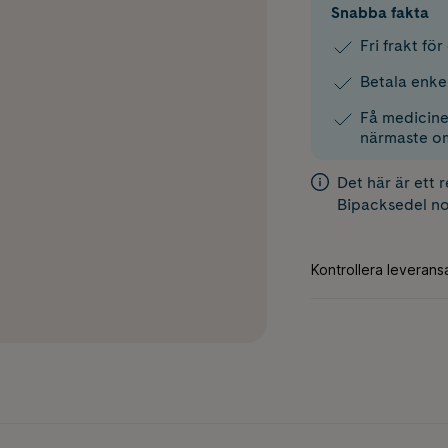
Snabba fakta
Fri frakt fö
Betala enke
Få medicinen
närmaste o
Det här är ett 
Bipacksedel
no