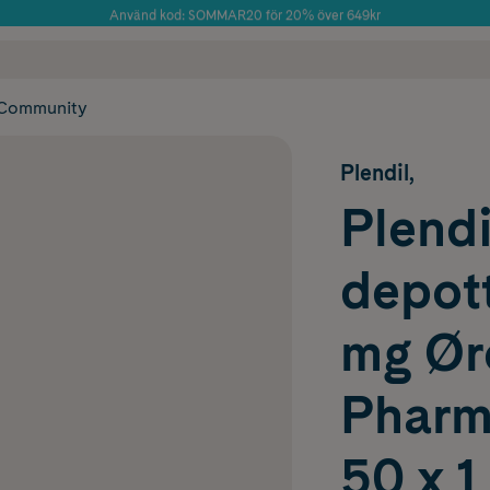
Använd kod: SOMMAR20 för 20% över 649kr
Årets Butik 2025 inom Skönhet
 frakt
✓ Rådgivning från farmaceuter & hudterapeuter
✓ Poäng på alla
Community
Plendil,
Plendi
depott
mg Ør
Pharm
50 x 1