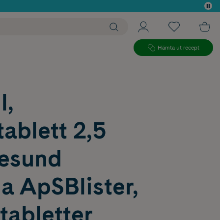
 köp*
Hämta ut recept
l,
ablett 2,5
esund
a ApSBlister,
 tabletter