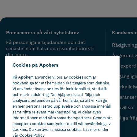
Prenumerera på vårt nyhetsbrev
Kundservi
Få personliga erbjudanden och det
Rådgivning
senaste inom hälsa och skönhet direkt i
din inbox.
Ångerrätt 
Cookies på Apohem
Vår experti
Fyll i mailadress
Skicka
Tillgänglig
På Apohem använder vi oss av cookies som är
nödvändiga för att hemsidan ska fungera som den ska.
Återkallels
Vi använder även cookies för funktionalitet, statistik
och marknadsföring. Det hjälper oss att följa och
Leveranser
analysera beteenden på vår hemsida, så att vi kan ge
en mer personaliserad upplevelse och anpassa innehåll
Köpvillkor
samt rikta relevant marknadsföring. Vi delar även
Vanliga frå
informationen med våra samarbetspartners. Genom att
acceptera cookies samtycker du till vår användning av
cookies. Du kan även anpassa cookies. Läs mer under
vår
Cookie Policy