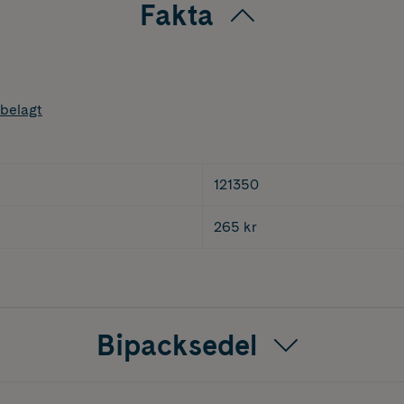
Fakta
belagt
121350
265 kr
Bipacksedel