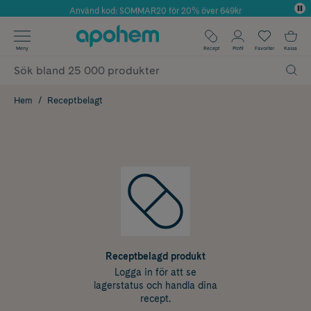
Använd kod: SOMMAR20 för 20% över 649kr
Årets Butik 2025 inom Skönhet
✓ Fri frakt
Meny
Recept
Profil
Favoriter
Kassa
✓ Rådgivning från farmaceuter & hudterapeuter
✓ Poäng på alla köp*
Hem
Receptbelagt
Receptbelagd produkt
Logga in för att se
lagerstatus och handla dina
recept.