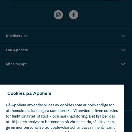
Kundservice
Om Apohem
Mina recept
Ladda ner vår app
Cookies på Apohem
På Apohem använder vi oss av cookies som är nödvändiga för
att hemsidan ska fungera som den ska. Vi använder även cookies
för funktionalitet, statistik och marknadsföring. Det hjälper oss
att följa och analysera beteenden på vår hemsida, så att vi kan
Apotek med tillstånd
ge en mer personaliserad upplevelse och anpassa innehåll samt
av Läkemedelsverket