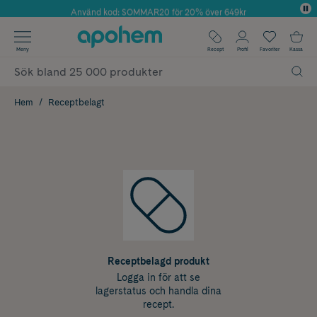
Använd kod: SOMMAR20 för 20% över 649kr
Årets Butik 2025 inom Skönhet
✓ Fri frakt
Meny
Recept
Profil
Favoriter
Kassa
✓ Rådgivning från farmaceuter & hudterapeuter
✓ Poäng på alla köp*
Hem
Receptbelagt
Receptbelagd produkt
Logga in för att se
lagerstatus och handla dina
recept.