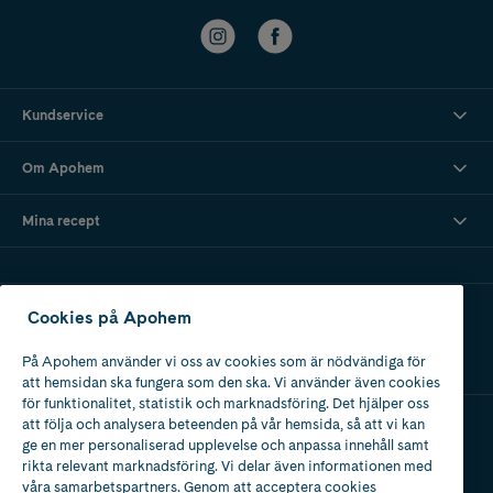
Kundservice
Om Apohem
Mina recept
Ladda ner vår app
Cookies på Apohem
På Apohem använder vi oss av cookies som är nödvändiga för
att hemsidan ska fungera som den ska. Vi använder även cookies
för funktionalitet, statistik och marknadsföring. Det hjälper oss
att följa och analysera beteenden på vår hemsida, så att vi kan
ge en mer personaliserad upplevelse och anpassa innehåll samt
Apotek med tillstånd
rikta relevant marknadsföring. Vi delar även informationen med
av Läkemedelsverket
våra samarbetspartners. Genom att acceptera cookies