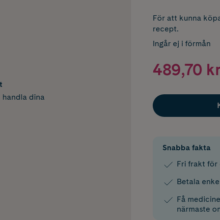
För att kunna köpa
recept.
Ingår ej i förmån
489,70 k
t
h handla dina
Snabba fakta
Fri frakt fö
Betala enke
Få medicinen
närmaste o