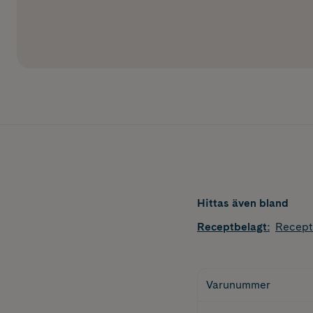
Hittas även bland
Receptbelagt
:
Recept
Varunummer