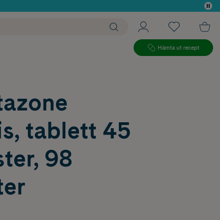
 köp*
Hämta ut recept
tazone
s, tablett 45
ter, 98
ter