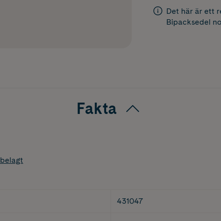
Det här är ett 
Bipacksedel
no
Fakta
belagt
431047