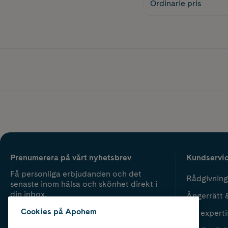
Ordinarie pris
Prenumerera på vårt nyhetsbrev
Kundservi
Få personliga erbjudanden och det
Rådgivning
senaste inom hälsa och skönhet direkt i
din inbox.
Ångerrätt 
Cookies på Apohem
Vår experti
Fyll i mailadress
Skicka