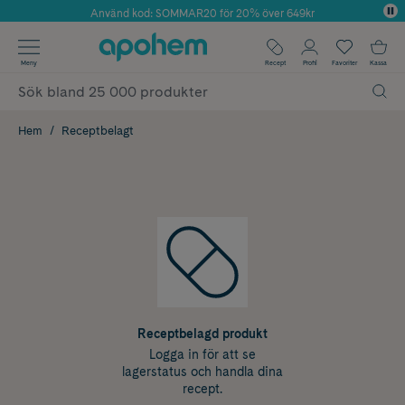
Använd kod: SOMMAR20 för 20% över 649kr
Årets Butik 2025 inom Skönhet
✓ Fri frakt
Meny
Recept
Profil
Favoriter
Kassa
✓ Rådgivning från farmaceuter & hudterapeuter
✓ Poäng på alla köp*
Hem
Receptbelagt
Receptbelagd produkt
Logga in för att se
lagerstatus och handla dina
recept.