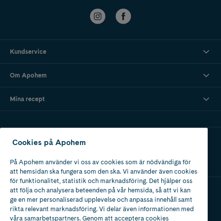
Kundservice
Om Apohem
Mina recept
Ladda ner vår app
Cookies på Apohem
På Apohem använder vi oss av cookies som är nödvändiga för
att hemsidan ska fungera som den ska. Vi använder även cookies
för funktionalitet, statistik och marknadsföring. Det hjälper oss
att följa och analysera beteenden på vår hemsida, så att vi kan
ge en mer personaliserad upplevelse och anpassa innehåll samt
Apotek med tillstånd
rikta relevant marknadsföring. Vi delar även informationen med
av Läkemedelsverket
våra samarbetspartners. Genom att acceptera cookies