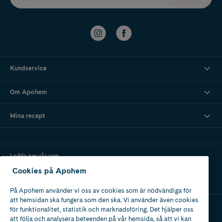
Kundservice
Om Apohem
Mina recept
Ladda ner vår app
Cookies på Apohem
På Apohem använder vi oss av cookies som är nödvändiga för
att hemsidan ska fungera som den ska. Vi använder även cookies
för funktionalitet, statistik och marknadsföring. Det hjälper oss
att följa och analysera beteenden på vår hemsida, så att vi kan
Apotek med tillstånd