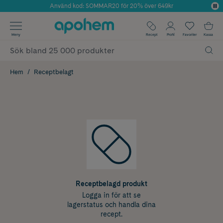
Använd kod: SOMMAR20 för 20% över 649kr
Årets Butik 2025 inom Skönhet
✓ Fri frakt
Meny
Recept
Profil
Favoriter
Kassa
✓ Rådgivning från farmaceuter & hudterapeuter
✓ Poäng på alla köp*
Hem
Receptbelagt
Receptbelagd produkt
Logga in för att se
lagerstatus och handla dina
recept.