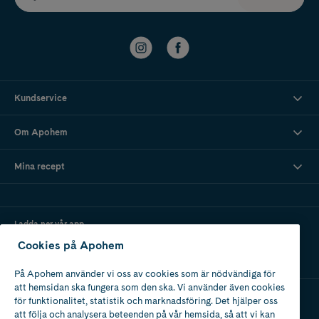
Kundservice
Om Apohem
Mina recept
Ladda ner vår app
Cookies på Apohem
På Apohem använder vi oss av cookies som är nödvändiga för
att hemsidan ska fungera som den ska. Vi använder även cookies
för funktionalitet, statistik och marknadsföring. Det hjälper oss
att följa och analysera beteenden på vår hemsida, så att vi kan
Apotek med tillstånd