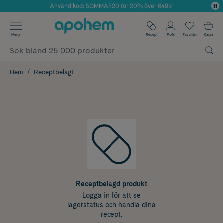
Använd kod: SOMMAR20 för 20% över 649kr
Årets Butik 2025 inom Skönhet
✓ Fri frakt
Meny
Recept
Profil
Favoriter
Kassa
✓ Rådgivning från farmaceuter & hudterapeuter
✓ Poäng på alla köp*
Hem
Receptbelagt
Receptbelagd produkt
Logga in för att se
lagerstatus och handla dina
recept.