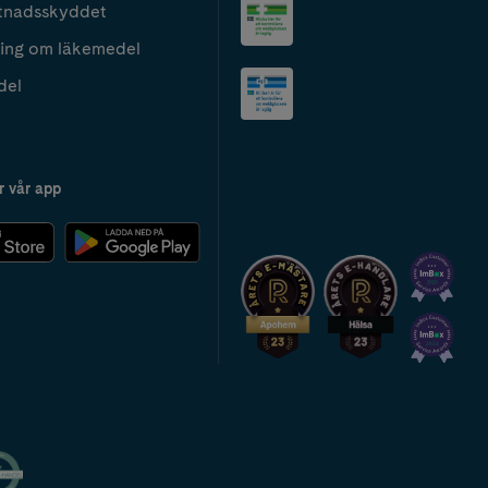
tnadsskyddet
ing om läkemedel
del
r vår app
2024