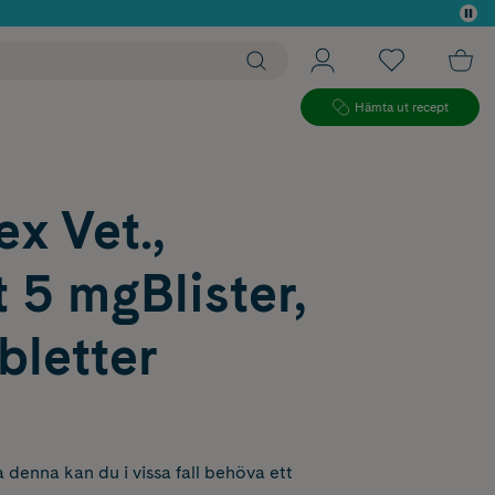
 köp*
Hämta ut recept
ex Vet.,
t 5 mgBlister,
bletter
 denna kan du i vissa fall behöva ett