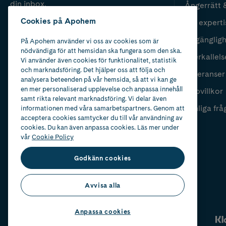
din inbox.
Ångerrätt 
Cookies på Apohem
Vår experti
Fyll i mailadress
Skicka
Tillgänglig
På Apohem använder vi oss av cookies som är
nödvändiga för att hemsidan ska fungera som den ska.
Återkallels
Vi använder även cookies för funktionalitet, statistik
och marknadsföring. Det hjälper oss att följa och
Leveranser
analysera beteenden på vår hemsida, så att vi kan ge
en mer personaliserad upplevelse och anpassa innehåll
Köpvillkor
samt rikta relevant marknadsföring. Vi delar även
Vanliga frå
informationen med våra samarbetspartners. Genom att
acceptera cookies samtycker du till vår användning av
cookies. Du kan även anpassa cookies. Läs mer under
vår
Cookie Policy
Godkänn cookies
Avvisa alla
Anpassa cookies