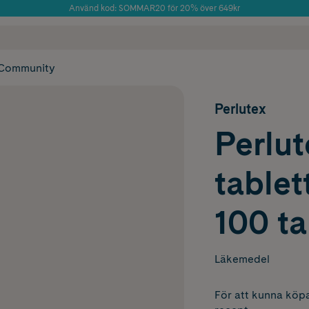
Använd kod: SOMMAR20 för 20% över 649kr
Årets Butik 2025 inom Skönhet
 frakt
✓ Rådgivning från farmaceuter & hudterapeuter
✓ Poäng på alla
Community
Perlutex
Perlut
tablet
100 ta
Läkemedel
För att kunna köpa