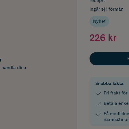
recept.
Ingår ej i förmån
Nyhet
226 kr
t
h handla dina
Snabba fakta
Fri frakt fö
Betala enke
Få medicinen
närmaste o