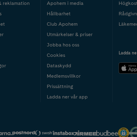
& reklamation
Apohem i media
Högkos
s
Hållbarhet
Rådgivn
het
Club Apohem
Läkeme
er
Utmärkelser & priser
Jobba hos oss
Ladda ne
Cookies
gor
Dataskydd
Medlemsvillkor
Prissättning
Ladda ner vår app