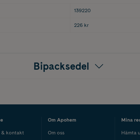
139220
226 kr
Bipacksedel
ce
Om Apohem
Mina re
 & kontakt
Om oss
Hämta u