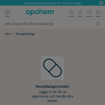
Använd kod: SOMMAR20 för 20% över 649kr
Årets Butik 2025 inom Skönhet
✓ Fri frakt
Meny
Recept
Profil
Favoriter
Kassa
✓ Rådgivning från farmaceuter & hudterapeuter
✓ Poäng på alla köp*
Hem
Receptbelagt
Receptbelagd produkt
Logga in för att se
lagerstatus och handla dina
recept.