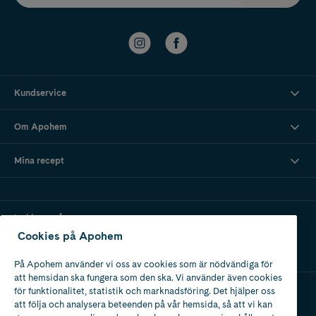
Kundservice
Om Apohem
Mina recept
Ladda ner vår app
Cookies på Apohem
På Apohem använder vi oss av cookies som är nödvändiga för
att hemsidan ska fungera som den ska. Vi använder även cookies
för funktionalitet, statistik och marknadsföring. Det hjälper oss
att följa och analysera beteenden på vår hemsida, så att vi kan
Apotek med tillstånd