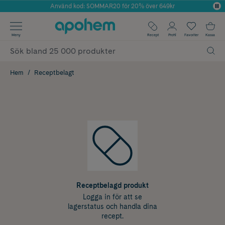
Använd kod: SOMMAR20 för 20% över 649kr
Årets Butik 2025 inom Skönhet
✓ Fri frakt
Meny
Recept
Profil
Favoriter
Kassa
✓ Rådgivning från farmaceuter & hudterapeuter
✓ Poäng på alla köp*
Hem
Receptbelagt
Receptbelagd produkt
Logga in för att se
lagerstatus och handla dina
recept.