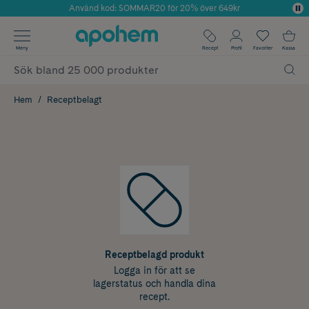
Använd kod: SOMMAR20 för 20% över 649kr
Årets Butik 2025 inom Skönhet
✓ Fri frakt
Meny
Recept
Profil
Favoriter
Kassa
✓ Rådgivning från farmaceuter & hudterapeuter
✓ Poäng på alla köp*
Hem
Receptbelagt
Receptbelagd produkt
Logga in för att se
lagerstatus och handla dina
recept.