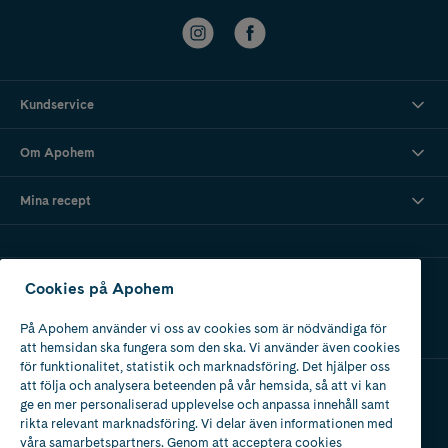
Kundservice
Om Apohem
Mina recept
Ladda ner vår app
Cookies på Apohem
På Apohem använder vi oss av cookies som är nödvändiga för
att hemsidan ska fungera som den ska. Vi använder även cookies
för funktionalitet, statistik och marknadsföring. Det hjälper oss
att följa och analysera beteenden på vår hemsida, så att vi kan
ge en mer personaliserad upplevelse och anpassa innehåll samt
Apotek med tillstånd
rikta relevant marknadsföring. Vi delar även informationen med
av Läkemedelsverket
våra samarbetspartners. Genom att acceptera cookies