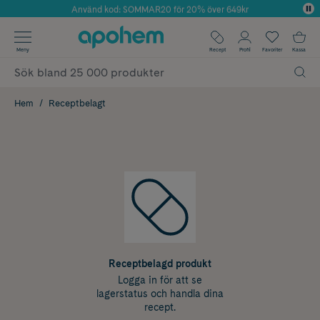
Använd kod: SOMMAR20 för 20% över 649kr
Årets Butik 2025 inom Skönhet
✓ Fri frakt
Meny
Recept
Profil
Favoriter
Kassa
✓ Rådgivning från farmaceuter & hudterapeuter
✓ Poäng på alla köp*
Hem
Receptbelagt
Receptbelagd produkt
Logga in för att se
lagerstatus och handla dina
recept.