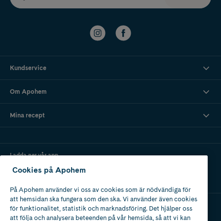
Kundservice
Om Apohem
Mina recept
Ladda ner vår app
Cookies på Apohem
På Apohem använder vi oss av cookies som är nödvändiga för
att hemsidan ska fungera som den ska. Vi använder även cookies
för funktionalitet, statistik och marknadsföring. Det hjälper oss
att följa och analysera beteenden på vår hemsida, så att vi kan
Apotek med tillstånd