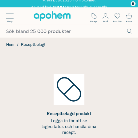
Använd kod: SOMMAR20 för 20% över 649kr
✓ Fri frakt
Meny
Recept
Profil
Favoriter
Kassa
✓ Rådgivning från farmaceuter & hudterapeuter
✓ Poäng på alla köp*
Hem
Receptbelagt
Receptbelagd produkt
Logga in för att se
lagerstatus och handla dina
recept.