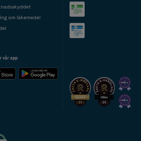
tnadsskyddet
ing om läkemedel
del
r vår app
2024