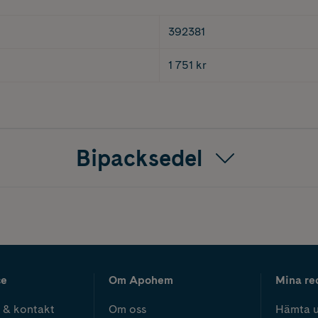
392381
1 751 kr
Bipacksedel
ce
Om Apohem
Mina re
 & kontakt
Om oss
Hämta u