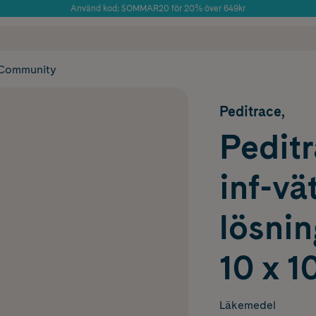
Använd kod: SOMMAR20 för 20% över 649kr
Årets Butik 2025 inom Skönhet
 frakt
✓ Rådgivning från farmaceuter & hudterapeuter
✓ Poäng på alla
Community
Peditrace,
Peditr
inf-vä
lösnin
10 x 1
Läkemedel