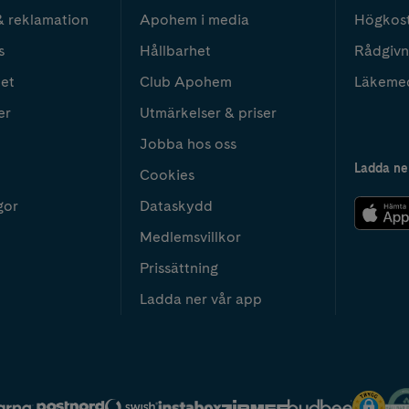
& reklamation
Apohem i media
Högkos
s
Hållbarhet
Rådgivn
het
Club Apohem
Läkeme
er
Utmärkelser & priser
Jobba hos oss
Ladda ne
Cookies
gor
Dataskydd
Medlemsvillkor
Prissättning
Ladda ner vår app