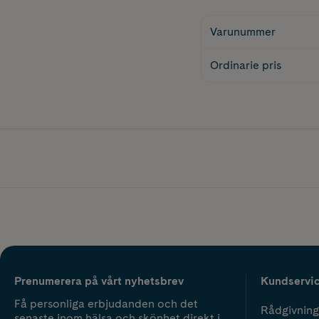
Varunummer
Ordinarie pris
Prenumerera på vårt nyhetsbrev
Kundservi
Få personliga erbjudanden och det
Rådgivning
senaste inom hälsa och skönhet direkt i