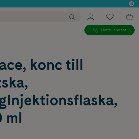
 köp*
Hämta ut recept
ace, konc till
tska,
gInjektionsflaska,
0 ml