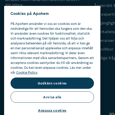
din inbox.
Ångerrätt 
Cookies på Apohem
Vår experti
Fyll i mailadress
Skicka
Tillgänglig
På Apohem använder vi oss av cookies som är
nödvändiga för att hemsidan ska fungera som den ska.
Återkallels
Vi använder även cookies för funktionalitet, statistik
och marknadsföring. Det hjälper oss att följa och
Leveranser
analysera beteenden på vår hemsida, så att vi kan ge
en mer personaliserad upplevelse och anpassa innehåll
Köpvillkor
samt rikta relevant marknadsföring. Vi delar även
Vanliga frå
informationen med våra samarbetspartners. Genom att
acceptera cookies samtycker du till vår användning av
cookies. Du kan även anpassa cookies. Läs mer under
vår
Cookie Policy
Godkänn cookies
Avvisa alla
Anpassa cookies