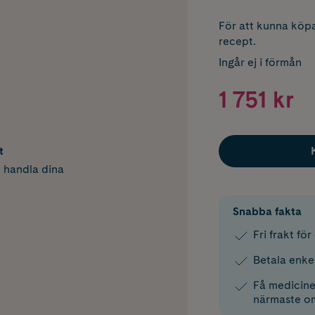
För att kunna köpa
recept.
Ingår ej i förmån
1 751 kr
t
h handla dina
Snabba fakta
Fri frakt fö
Betala enke
Få medicinen
närmaste o