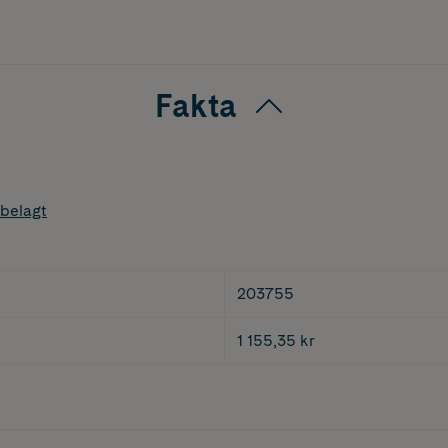
Fakta
belagt
203755
1 155,35 kr