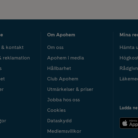
ce
Om Apohem
Mina re
 & kontakt
Om oss
Hämta u
& reklamation
Apohem i media
Högkos
s
Hållbarhet
Rådgivn
het
Club Apohem
Läkeme
er
Utmärkelser & priser
Jobba hos oss
Ladda ne
Cookies
gor
Dataskydd
Medlemsvillkor