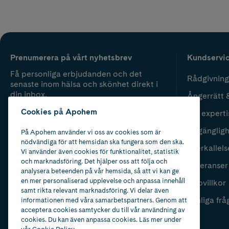
Prenumerera på vårt nyhetsbrev
Kundservi
Få personliga erbjudanden och det
Rådgivning
senaste inom hälsa och skönhet direkt i
din inbox.
Ångerrätt 
Cookies på Apohem
Vår experti
Fyll i mailadress
Skicka
Tillgänglig
På Apohem använder vi oss av cookies som är
nödvändiga för att hemsidan ska fungera som den ska.
Återkallels
Vi använder även cookies för funktionalitet, statistik
och marknadsföring. Det hjälper oss att följa och
Leveranser
analysera beteenden på vår hemsida, så att vi kan ge
en mer personaliserad upplevelse och anpassa innehåll
Köpvillkor
samt rikta relevant marknadsföring. Vi delar även
Vanliga frå
informationen med våra samarbetspartners. Genom att
acceptera cookies samtycker du till vår användning av
cookies. Du kan även anpassa cookies. Läs mer under