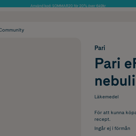
Använd kod: SOMMAR20 för 20% över 649kr
Årets Butik 2025 inom Skönhet
 frakt
✓ Rådgivning från farmaceuter & hudterapeuter
✓ Poäng på alla
Community
Pari
Pari e
nebuli
Läkemedel
För att kunna köpa
recept.
Ingår ej i förmån