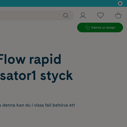
 köp*
Hämta ut recept
Flow rapid
sator1 styck
 denna kan du i vissa fall behöva ett