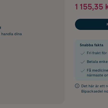
1 155,35 
t
h handla dina
Snabba fakta
Fri frakt fö
Betala enke
Få medicinen
närmaste o
Det här är ett 
Bipacksedel
no