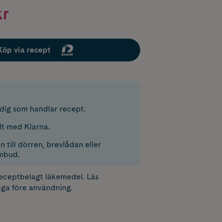
kr
Köp via recept
r dig som handlar recept.
lt med Klarna.
 till dörren, brevlådan eller
mbud.
receptbelagt läkemedel. Läs
ga före användning.