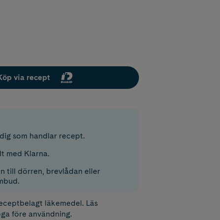
Köp via recept
r dig som handlar recept.
lt med Klarna.
 till dörren, brevlådan eller
mbud.
receptbelagt läkemedel. Läs
ga före användning.