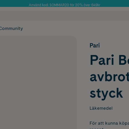
Använd kod: SOMMAR20 för 20% över 649kr
Årets Butik 2025 inom Skönhet
 frakt
✓ Rådgivning från farmaceuter & hudterapeuter
✓ Poäng på alla
Community
Pari
Pari B
avbrot
styck
Läkemedel
För att kunna köpa