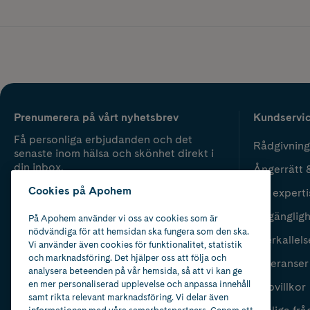
Prenumerera på vårt nyhetsbrev
Kundservi
Få personliga erbjudanden och det
Rådgivning
senaste inom hälsa och skönhet direkt i
din inbox.
Ångerrätt 
Cookies på Apohem
Vår experti
Fyll i mailadress
Skicka
Tillgänglig
På Apohem använder vi oss av cookies som är
nödvändiga för att hemsidan ska fungera som den ska.
Återkallels
Vi använder även cookies för funktionalitet, statistik
och marknadsföring. Det hjälper oss att följa och
Leveranser
analysera beteenden på vår hemsida, så att vi kan ge
en mer personaliserad upplevelse och anpassa innehåll
Köpvillkor
samt rikta relevant marknadsföring. Vi delar även