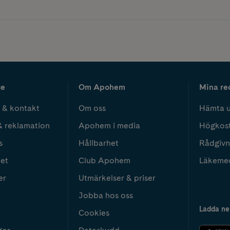
ce
Om Apohem
Mina re
 & kontakt
Om oss
Hämta u
& reklamation
Apohem i media
Högkos
s
Hållbarhet
Rådgivn
het
Club Apohem
Läkeme
er
Utmärkelser & priser
Jobba hos oss
Ladda ne
Cookies