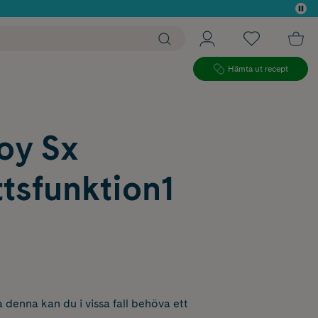
 köp*
Hämta ut recept
oy Sx
tsfunktion1
 denna kan du i vissa fall behöva ett