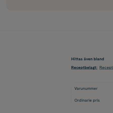
Hittas även bland
Receptbelagt
:
Recept
Varunummer
Ordinarie pris