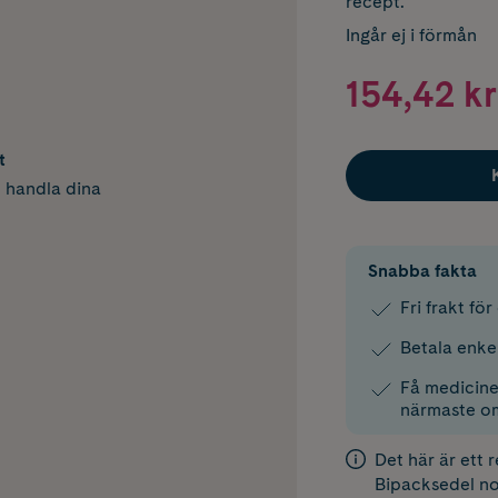
recept.
Ingår ej i förmån
154,42 kr
t
h handla dina
Snabba fakta
Fri frakt fö
Betala enke
Få medicinen
närmaste o
Det här är ett 
Bipacksedel
no