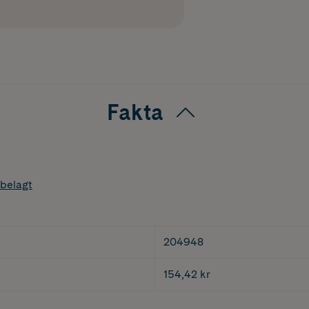
Fakta
belagt
204948
154,42 kr