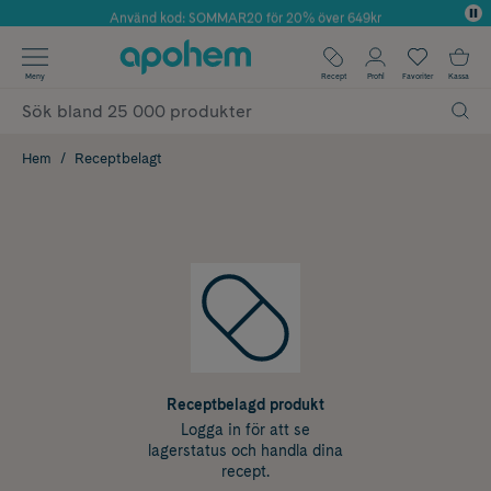
Använd kod: SOMMAR20 för 20% över 649kr
Årets Butik 2025 inom Skönhet
✓ Fri frakt
Meny
Recept
Profil
Favoriter
Kassa
✓ Rådgivning från farmaceuter & hudterapeuter
✓ Poäng på alla köp*
Hem
Receptbelagt
Receptbelagd produkt
Logga in för att se
lagerstatus och handla dina
recept.