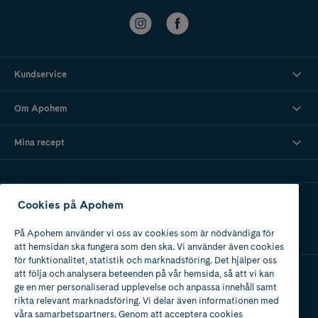
Kundservice
Om Apohem
Mina recept
Ladda ner vår app
Cookies på Apohem
På Apohem använder vi oss av cookies som är nödvändiga för
att hemsidan ska fungera som den ska. Vi använder även cookies
för funktionalitet, statistik och marknadsföring. Det hjälper oss
att följa och analysera beteenden på vår hemsida, så att vi kan
ge en mer personaliserad upplevelse och anpassa innehåll samt
Apotek med tillstånd
rikta relevant marknadsföring. Vi delar även informationen med
av Läkemedelsverket
våra samarbetspartners. Genom att acceptera cookies