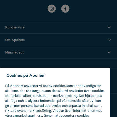
Kundservice
Om Apohem
Mina recept
Ladda ner vår app
Cookies på Apohem
På Apohem använder vi oss av cookies som är nödvändiga för
att hemsidan ska fungera som den ska. Vi använder även cookies
för funktionalitet, statistik och marknadsföring. Det hjälper oss
att följa och analysera beteenden på vår hemsida, så att vi kan
ge en mer personaliserad upplevelse och anpassa innehåll samt
Apotek med tillstånd
rikta relevant marknadsföring. Vi delar även informationen med
av Läkemedelsverket
våra samarbetspartners. Genom att acceptera cookies