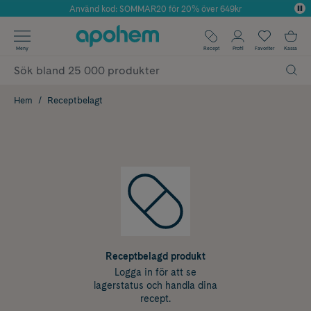
Använd kod: SOMMAR20 för 20% över 649kr
Årets Butik 2025 inom Skönhet
✓ Fri frakt
Meny
Recept
Profil
Favoriter
Kassa
✓ Rådgivning från farmaceuter & hudterapeuter
✓ Poäng på alla köp*
Hem
Receptbelagt
Receptbelagd produkt
Logga in för att se
lagerstatus och handla dina
recept.