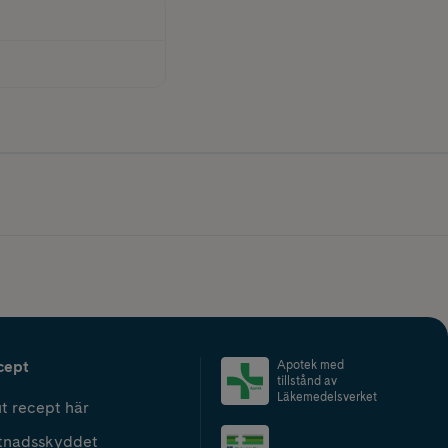
cept
Apotek med
tillstånd av
Läkemedelsverket
t recept här
tnadsskyddet