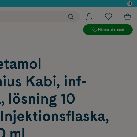
 köp*
Hämta ut recept
etamol
ius Kabi, inf-
, lösning 10
njektionsflaska,
0 ml