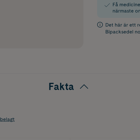
Få medicinen
närmaste o
Det här är ett 
Bipacksedel
no
Fakta
belagt