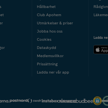
s
Hållbarhet
Rådgivn
het
Club Apohem
Läkeme
er
Utmärkelser & priser
Jobba hos oss
Ladda ne
Cookies
gor
Dataskydd
Medlemsvillkor
Prissättning
Ladda ner vår app