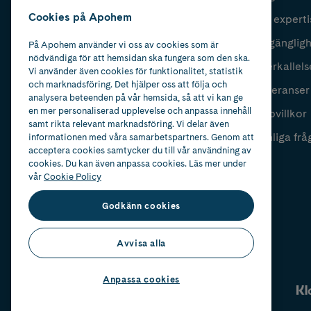
Cookies på Apohem
Vår experti
Fyll i mailadress
Skicka
Tillgänglig
På Apohem använder vi oss av cookies som är
nödvändiga för att hemsidan ska fungera som den ska.
Återkallels
Vi använder även cookies för funktionalitet, statistik
och marknadsföring. Det hjälper oss att följa och
Leveranser
analysera beteenden på vår hemsida, så att vi kan ge
en mer personaliserad upplevelse och anpassa innehåll
Köpvillkor
samt rikta relevant marknadsföring. Vi delar även
Vanliga frå
informationen med våra samarbetspartners. Genom att
acceptera cookies samtycker du till vår användning av
cookies. Du kan även anpassa cookies. Läs mer under
vår
Cookie Policy
Godkänn cookies
Avvisa alla
Anpassa cookies