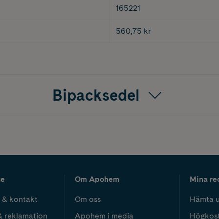
165221
560,75 kr
Bipacksedel
ce
Om Apohem
Mina re
 & kontakt
Om oss
Hämta u
& reklamation
Apohem i media
Högkos