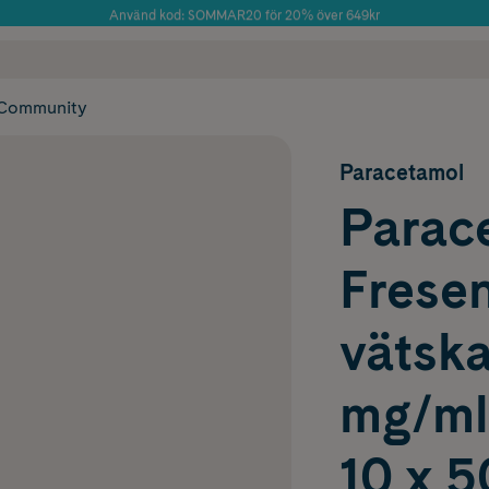
Använd kod: SOMMAR20 för 20% över 649kr
Årets Butik 2025 inom Skönhet
 frakt
✓ Rådgivning från farmaceuter & hudterapeuter
✓ Poäng på alla
Community
Paracetamol
Parac
Fresen
vätska
mg/mlI
10 x 5