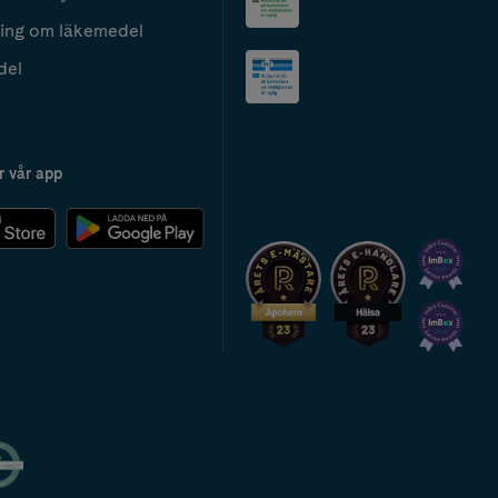
ing om läkemedel
del
r vår app
2024