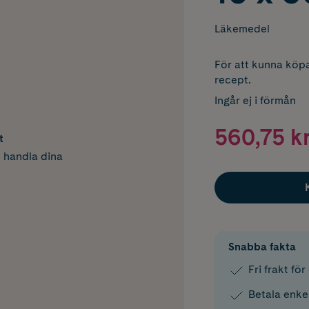
Läkemedel
För att kunna köpa
recept.
Ingår ej i förmån
560,75 k
t
h handla dina
Snabba fakta
Fri frakt fö
Betala enke