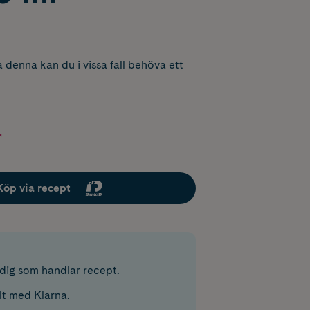
 denna kan du i vissa fall behöva ett
r
Köp via recept
r dig som handlar recept.
lt med Klarna.